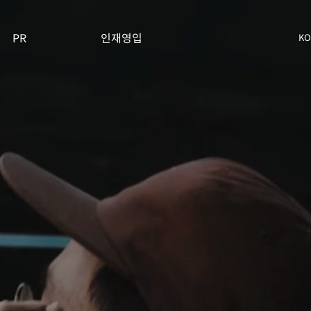
PR
인재영입
K
도자료
영입공고
뮤니케이션 채널
론차트 자문회의