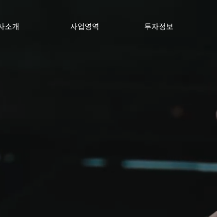
사소개
사업영역
투자정보
소개
뮤직 엔터테인먼트
공시정보
보
는길
스토리 엔터테인먼트
공고
커
보호 현황
미디어 엔터테인먼트
멜